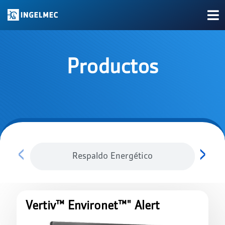
Productos
‹
›
Respaldo Energético
Vertiv™ Environet™" Alert